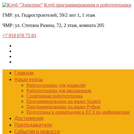
Клуб программирования и робототехники
ГМР:
ул. Гидростроителей, 59/2 лит 1, 1 этаж
ЧМР:
ул. Степана Разина, 72, 2 этаж, комната 205
+7 918 678 75 83
Главная
Наши курсы
Робототехника для дошколят
Робототехника для школьников
Спортивная робототехника
Программирование на языке Scratch
Программирование на языке Python
Подготовка к олимпиадам и ЕГЭ по информатике
Достижения
Преподаватели
События и новости