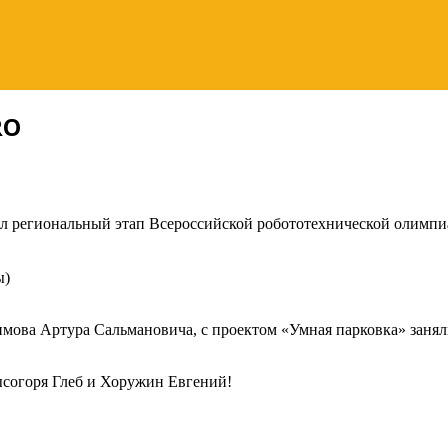
RO
ошёл региональный этап Всероссийской робототехнической олим
ы)
ова Артура Сальмановича, с проектом «Умная парковка» заняли 
ысогоря Глеб и Хоружин Евгений!